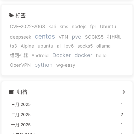
标签
CVE-2022-2068
kali
kms
nodejs
fpr
Ubuntu
centos
pve
deepseek
VPN
SOCKS5
打印机
ts3
Alpine
ubuntu
ai
ipv6
socks5
ollama
Docker
docker
组网神器
Android
hello
python
OpenVPN
wg-easy
归档
三月 2025
1
二月 2025
2
一月 2025
1