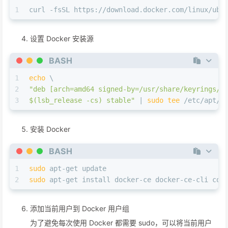
1
curl -fsSL https://download.docker.com/linux/ubu
设置 Docker 安装源
BASH
1
echo
 \
2
"deb [arch=amd64 signed-by=/usr/share/keyrings/d
3
$(lsb_release -cs)
 stable"
 | 
sudo
tee
 /etc/apt/s
安装 Docker
BASH
1
sudo
 apt-get update
2
sudo
 apt-get install docker-ce docker-ce-cli con
添加当前用户到 Docker 用户组
为了避免每次使用 Docker 都需要 sudo，可以将当前用户