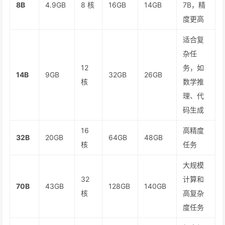
8B
4.9GB
8 核
16GB
14GB
7B，精
度更高
适合复
杂任
12
务，如
14B
9GB
32GB
26GB
核
数学推
理、代
码生成
16
高精度
32B
20GB
64GB
48GB
核
任务
大规模
32
计算和
70B
43GB
128GB
140GB
核
高复杂
度任务