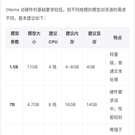
Ollama 对硬件的基础要求较低，但不同规模的模型对资源的需求
不同。基本建议如下：
模型
模型大
建议
建议内
建议显
特点
参数
小
CPU
存
存
轻量
级，普
1.5B
1.1GB
4 核
4~8GB
4GB
通文本
处理
硬件要
求适
7B
4.7GB
8 核
16GB
14GB
中，性
能较好
略强于