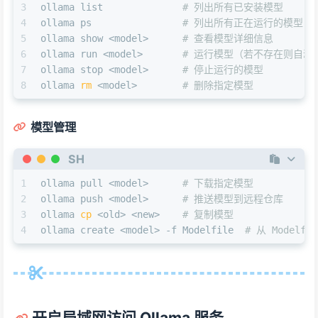
3
ollama list              
# 列出所有已安装模型
4
ollama ps                
# 列出所有正在运行的模型
5
ollama show <model>      
# 查看模型详细信息
6
ollama run <model>       
# 运行模型（若不存在则自动
7
ollama stop <model>      
# 停止运行的模型
8
ollama 
rm
 <model>        
# 删除指定模型
模型管理
SH
1
ollama pull <model>      
# 下载指定模型
2
ollama push <model>      
# 推送模型到远程仓库
3
ollama 
cp
 <old> <new>    
# 复制模型
4
ollama create <model> -f Modelfile  
# 从 Modelf
开启局域网访问 Ollama 服务